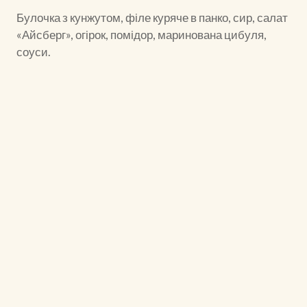
Булочка з кунжутом, філе куряче в панко, сир, салат
«Айсберг», огірок, помідор, маринована цибуля,
соуси.