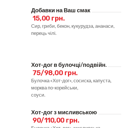
Добавки на Ваш смак
15,00 грн.
Сир, гриби, бекон, кукурудза, ананаси,
перець чілі.
Хот-дог в булочці/подвійн.
75/98,00 грн.
Булочка «Хот-дог», сосиска, капуста,
морква по-корейськи,
соуси.
Хот-дог з мисливською
90/110,00 грн.
Булочка «Хот-дог», мисливська