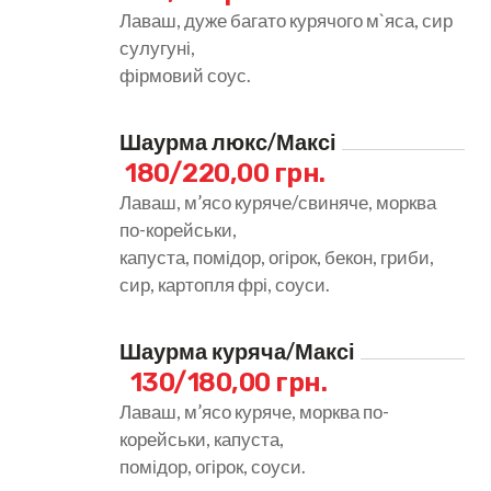
Лаваш, дуже багато курячого м`яса, сир
сулугуні,
фірмовий соус.
Шаурма люкс/Максі
180/220,00 грн.
Лаваш, м’ясо куряче/свиняче, морква
по-корейськи,
капуста, помідор, огірок, бекон, гриби,
сир, картопля фрі, соуси.
Шаурма куряча/Максі
 130/180,00 грн.
Лаваш, м’ясо куряче, морква по-
корейськи, капуста,
помідор, огірок, соуси.