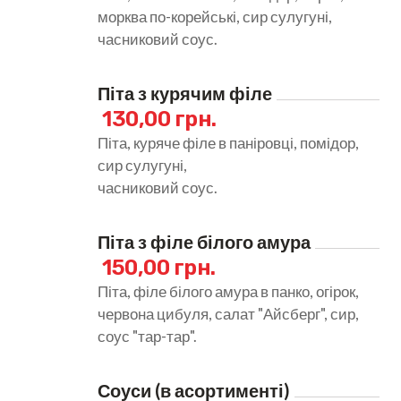
морква по-корейські, сир сулугуні,
часниковий соус.
Піта з курячим філе
130,00 грн.
Піта, куряче філе в паніровці, помідор,
сир сулугуні,
часниковий соус.
Піта з філе білого амура
150,00 грн.
Піта, філе білого амура в панко, огірок,
червона цибуля, салат "Айсберг", сир,
соус "тар-тар".
Соуси (в асортименті)