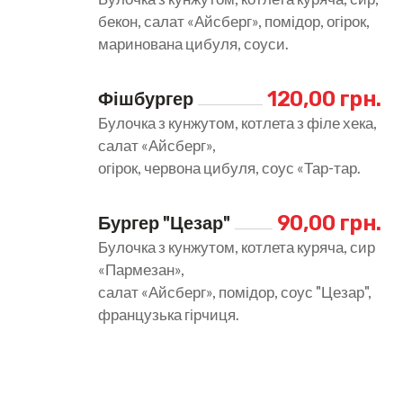
бекон, салат «Айсберг», помідор, огірок,
маринована цибуля, соуси.
120,00 грн.
Фішбургер
Булочка з кунжутом, котлета з філе хека,
салат «Айсберг»,
огірок, червона цибуля, соус «Тар-тар.
90,00 грн.
Бургер "Цезар"
Булочка з кунжутом, котлета куряча, сир
«Пармезан»,
салат «Айсберг», помідор, соус "Цезар",
французька гірчиця.