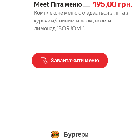
 195,00 грн.
Meet Піта меню
Комплексне меню складається з : піта з
курячим/свиним м'ясом, нозети,
лимонад "BORJOMI".
Завантажити меню
Бургери