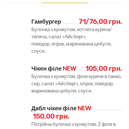
71/76,00 грн.
Гамбургер
Булочка з кунжутом, котлета куряча/
теляча, салат «Айсберг»,
помідор, огірок, маринована цибуля,
соуси.
105,00 грн.
Чікен філе 
NEW
Булочка з кунжутом, філе куряче в панко,
сир, салат «Айсберг», огірок, помідор,
маринована цибуля, соуси.
Дабл чікен філе 
NEW
150,00 грн.
Потрійна булочка з кунжутом, 2 філе в