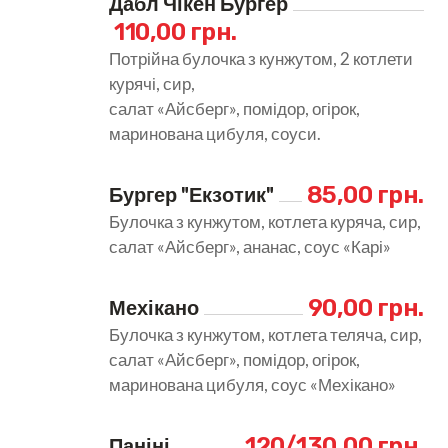
Дабл Чікен Бургер
110,00 грн.
Потрійна булочка з кунжутом, 2 котлети
курячі, сир,
салат «Айсберг», помідор, огірок,
маринована цибуля, соуси.
85,00 грн.
Бургер "Екзотик"
Булочка з кунжутом, котлета куряча, сир,
салат «Айсберг», ананас, соус «Карі»
90,00 грн.
Мехікано
Булочка з кунжутом, котлета теляча, сир,
салат «Айсберг», помідор, огірок,
маринована цибуля, соус «Мехікано»
120/130,00 грн.
Паніні