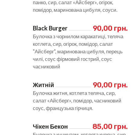
панко, сир, салат «Айсберг», огірок,
помідор, маринована цибуля, соуси.
90,00 грн.
Black Burger
Булочка з чорнилом каракатиці, теляча
котлета, сир, огірок, помідор, салат
"Айсберг", маринована цибуля, перець
чилі, соус фірмовий гострий, соус
часниковий
90,00 грн.
Житній
Булочка житня, котлета теляча, сир,
салат «Айсберг», помідор, часниковий
соус, французька гірчиця.
85,00 грн.
Чікен Бекон
Булочка з кунжутом, котлета куряча, сир,