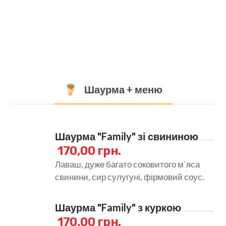
Шаурма + меню
Шаурма "Family" зі свининою
170,00 грн.
Лаваш, дуже багато соковитого м`яса
свинини, сир сулугуні, фірмовий соус.
Шаурма "Family" з куркою
170,00 грн.