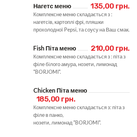
 135,00 грн.
Нагетс меню
Комплексне меню складається з :
нагетсів, картоплі фрі, пляшки
прохолодної Pepsi, та соусу на Ваш смак.
 210,00 грн.
Fish Піта меню
Комплексне меню складається з : піта з
філе білого амура, нозети, лимонад
"BORJOMI".
Chicken Піта меню
 185,00 грн.
Комплексне меню складається з: піта з
філе в панко,
нозети, лимонад "BORJOMI".