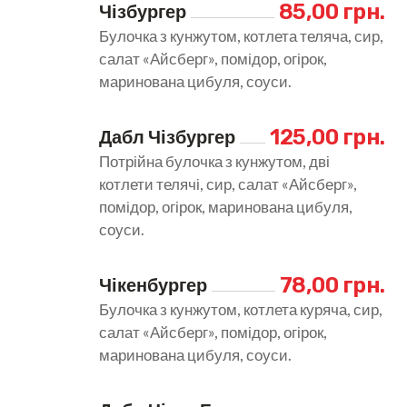
85,00 грн.
Чізбургер
Булочка з кунжутом, котлета теляча, сир,
салат «Айсберг», помідор, огірок,
маринована цибуля, соуси.
125,00 грн.
Дабл Чізбургер
Потрійна булочка з кунжутом, дві
котлети телячі, сир, салат «Айсберг»,
помідор, огірок, маринована цибуля,
соуси.
78,00 грн.
Чікенбургер
Булочка з кунжутом, котлета куряча, сир,
салат «Айсберг», помідор, огірок,
маринована цибуля, соуси.