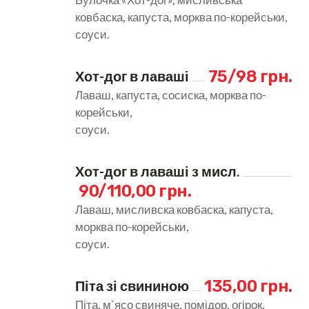
ковбаска, капуста, морква по-корейськи,
соуси.
75/98 грн.
Хот-дог в лаваші
Лаваш, капуста, сосиска, морква по-
корейськи,
соуси.
Хот-дог в лаваші з мисл.
90/110,00 грн.
Лаваш, мисливска ковбаска, капуста,
морква по-корейськи,
соуси.
135,00 грн.
Піта зі свининою
Піта, м`ясо свиняче, помідор, огірок,