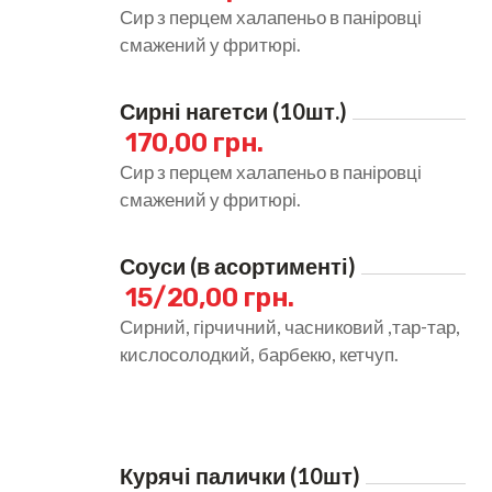
Сир з перцем халапеньо в паніровці
смажений у фритюрі.
Сирні нагетси (10шт.)
170,00 грн.
Сир з перцем халапеньо в паніровці
смажений у фритюрі.
Соуси (в асортименті)
15/20,00 грн.
Сирний, гірчичний, часниковий ,тар-тар,
кислосолодкий, барбекю, кетчуп.
Курячі палички (10шт)